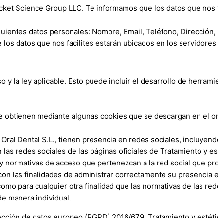
cket Science Group LLC. Te informamos que los datos que nos f
siguientes datos personales: Nombre, Email, Teléfono, Dirección
 los datos que nos facilites estarán ubicados en los servidore
:
 y la ley aplicable. Esto puede incluir el desarrollo de herram
.
 se obtienen mediante algunas cookies que se descargan en el 
 Oral Dental S.L.
, tienen presencia en redes sociales, incluyend
 las redes sociales de las páginas oficiales de
Tratamiento y est
d y normativas de acceso que pertenezcan a la red social que p
con las finalidades de administrar correctamente su presencia e
 como para cualquier otra finalidad que las normativas de las re
de manera individual.
tección de datos europeo (RGPD) 2016/679,
Tratamiento y estéti