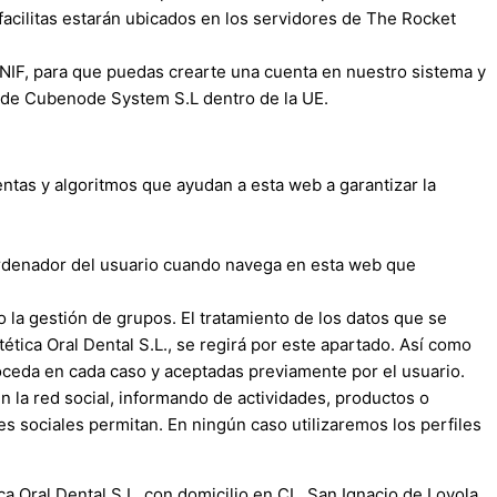
acilitas estarán ubicados en los servidores de The Rocket
, NIF, para que puedas crearte una cuenta en nuestro sistema y
s de Cubenode System S.L dentro de la UE.
ientas y algoritmos que ayudan a esta web a garantizar la
ordenador del usuario cuando navega en esta web que
o la gestión de grupos. El tratamiento de los datos que se
ética Oral Dental S.L.
, se regirá por este apartado. Así como
roceda en cada caso y aceptadas previamente por el usuario.
n la red social, informando de actividades, productos o
des sociales permitan. En ningún caso utilizaremos los perfiles
ca Oral Dental S.L.
con domicilio en CL. San Ignacio de Loyola