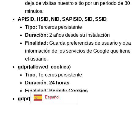
deja de visitas nuestro sitio por un período de 30
minutos.
APISID, HSID, NID, SAPISID, SID, SSID
Tipo:
Terceros persistente
Duración:
2 años desde su instalación
Finalidad:
Guarda preferencias de usuario y otra
información de los servicios de Google que tiene
el usuario.
gdpr(allowed_cookies)
Tipo:
Terceros persistente
Duración: 24 horas
Finalidad: Permitir Cookies
Español
gdpr(consent_cookies)
Tipo:
Terceros persistente
Duración: 24 horas
Finalidad: Recordar preferencias
gdpr(privacy_bar)